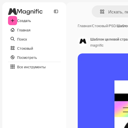
Создать
Главная
/
Стоковый
/
PSD
/
Шабло
Главная
Поиск
Шаблон целевой стра
magnific
Стоковый
Посмотреть
Все инструменты