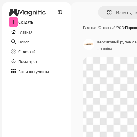
Создать
Главная
/
Стоковый
/
PSD
/
Перси
Главная
Поиск
Персиковый рулон ле
tohamina
Стоковый
Посмотреть
Все инструменты