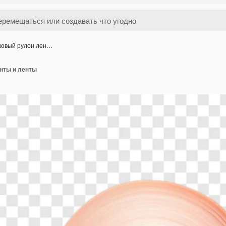
ковый рулон лен…
нты и ленты