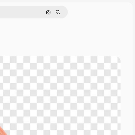
Поиск по изображению
Поиск