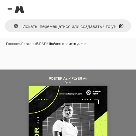
Magnific
Close menu
Поиск 
Главная
/
Стоковый
/
PSD
/
Шаблон плаката для п…