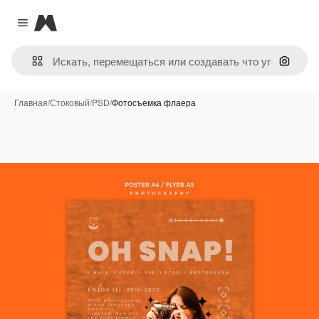
Magnific
Close menu
Поиск 
Главная
/
Стоковый
/
PSD
/
Фотосъемка флаера