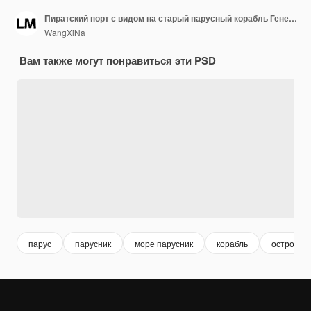
Пиратский порт с видом на старый парусный корабль Генеративный ИИ
WangXiNa
Вам также могут понравиться эти PSD
парус
парусник
море парусник
корабль
остров с