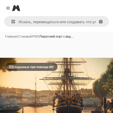
Magnific
Close menu
Поиск 
Главная
/
Стоковый
/
PSD
/
Пиратский порт с вид…
Созданные при помощи ИИ