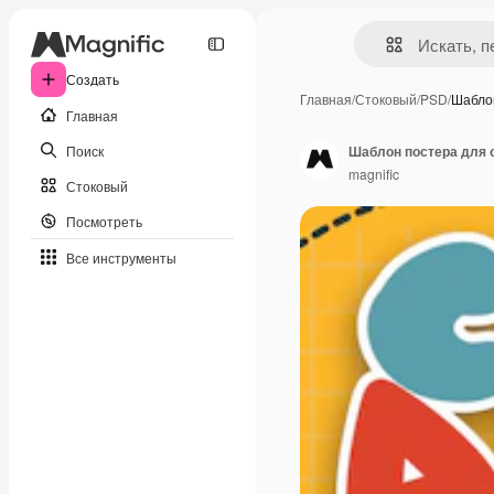
Создать
Главная
/
Стоковый
/
PSD
/
Шабло
Главная
Поиск
Шаблон постера для 
magnific
Стоковый
Посмотреть
Все инструменты