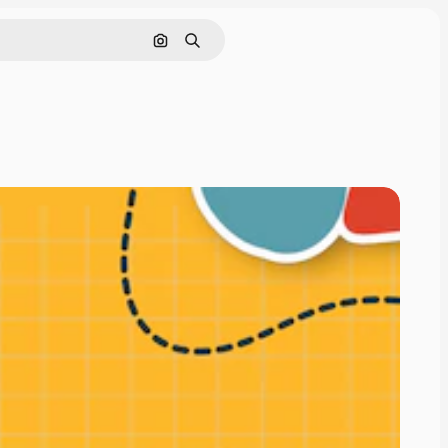
Поиск по изображению
Поиск