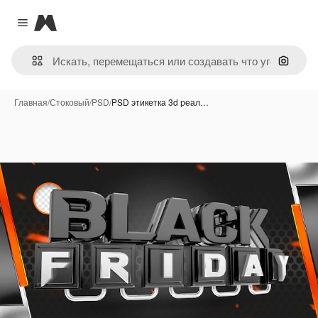
Magnific
Close menu
Поиск 
Главная
/
Стоковый
/
PSD
/
PSD этикетка 3d реал…