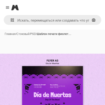
Magnific
Close menu
Поиск 
Главная
/
Стоковый
/
PSD
/
Шаблон печати фиолет…