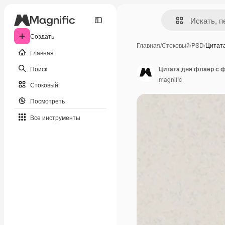
Создать
Главная
/
Стоковый
/
PSD
/
Цитат
Главная
Поиск
Цитата дня флаер с 
magnific
Стоковый
Посмотреть
Все инструменты