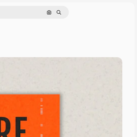
Поиск по изображению
Поиск