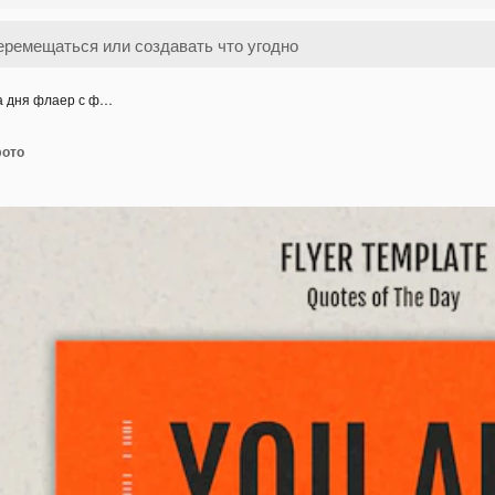
а дня флаер с ф…
фото