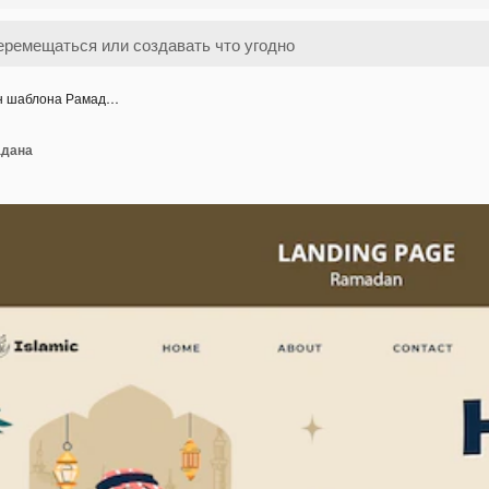
н шаблона Рамад…
адана