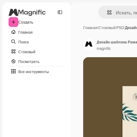
Создать
Главная
/
Стоковый
/
PSD
/
Дизай
Главная
Поиск
Дизайн шаблона Рам
magnific
Стоковый
Посмотреть
Все инструменты