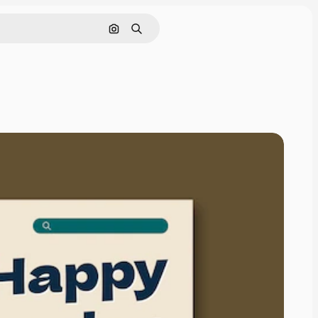
Поиск по изображению
Поиск