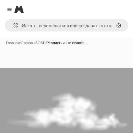
Magnific
Close menu
Поиск 
Главная
/
Стоковый
/
PSD
/
Реалистичные облака …