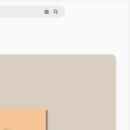
Поиск по изображению
Поиск