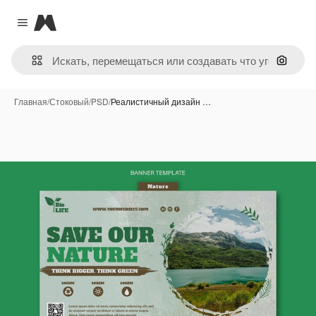
Magnific
Close menu
Поиск 
Главная
/
Стоковый
/
PSD
/
Реалистичный дизайн …