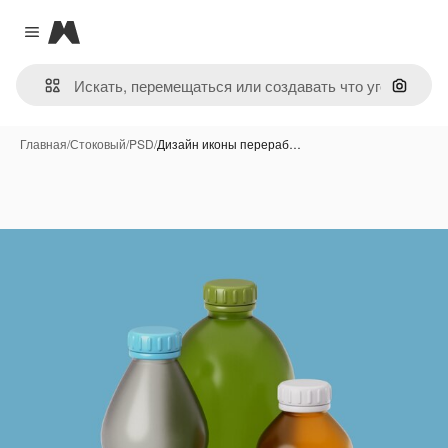
Magnific
Close menu
Поиск 
Главная
/
Стоковый
/
PSD
/
Дизайн иконы перераб…