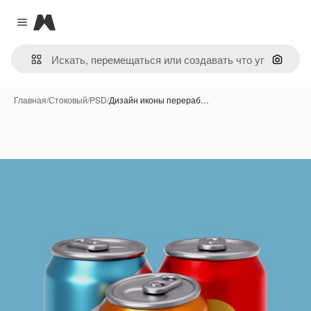
Magnific
Close menu
Поиск 
Главная
/
Стоковый
/
PSD
/
Дизайн иконы перераб…