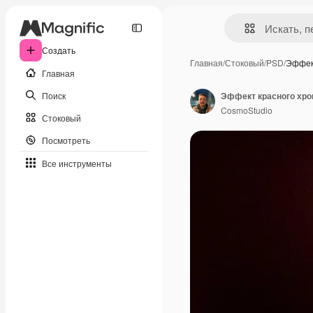
Создать
Главная
/
Стоковый
/
PSD
/
Эффек
Главная
Поиск
Эффект красного хром
CosmoStudio
Стоковый
Посмотреть
Все инструменты