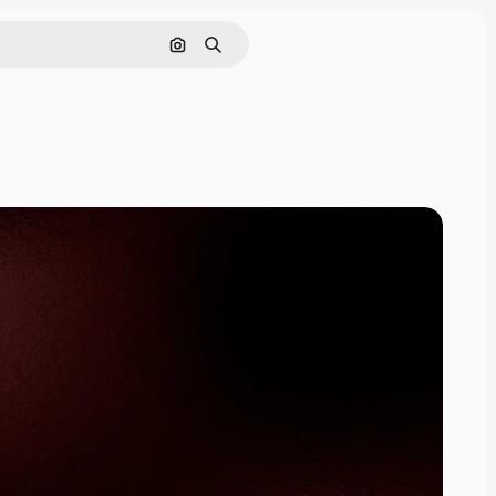
Поиск по изображению
Поиск