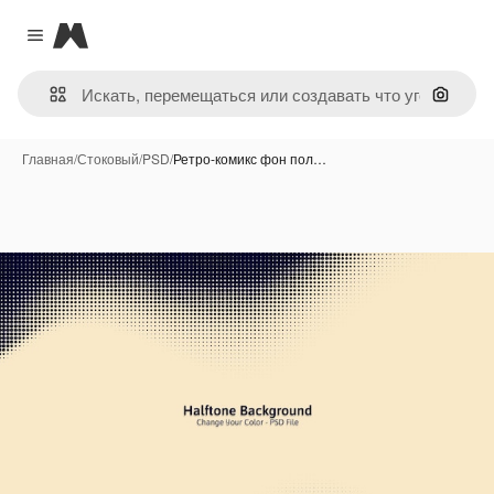
Magnific
Close menu
Поиск 
Главная
/
Стоковый
/
PSD
/
Ретро-комикс фон пол…