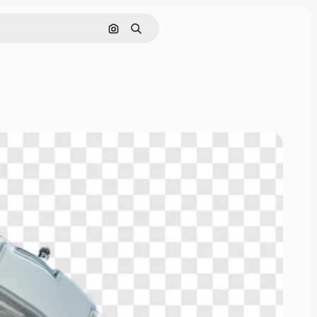
Поиск по изображению
Поиск