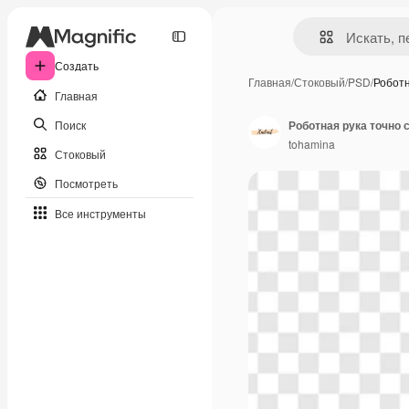
Создать
Главная
/
Стоковый
/
PSD
/
Роботн
Главная
Поиск
tohamina
Стоковый
Посмотреть
Все инструменты