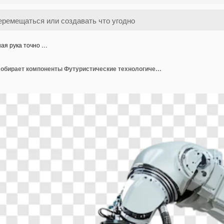
ая рука точно …
Роботная рука точно собирает компоненты Футуристические технологические инновации