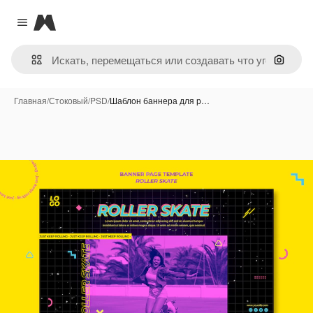
Magnific
Close menu
Поиск 
Главная
/
Стоковый
/
PSD
/
Шаблон баннера для р…