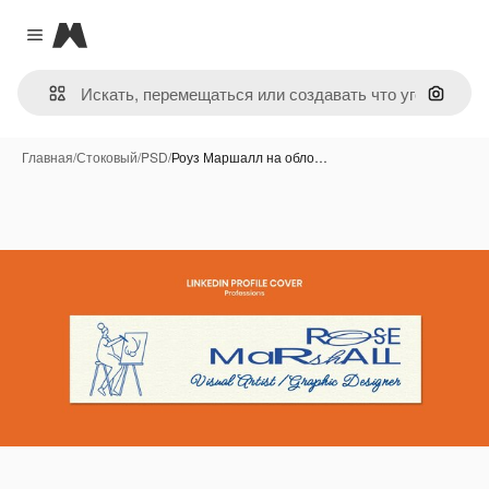
Magnific
Close menu
Поиск 
Главная
/
Стоковый
/
PSD
/
Роуз Маршалл на обло…