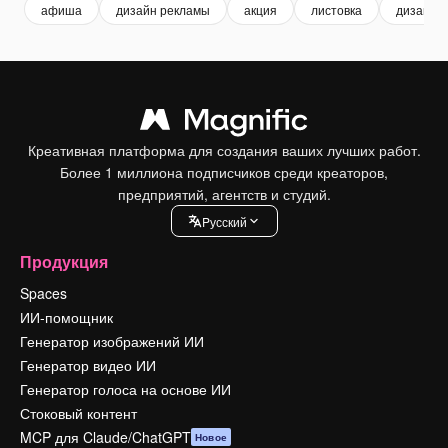
афиша
дизайн рекламы
акция
листовка
дизайн л
Креативная платформа для создания ваших лучших работ.
Более 1 миллиона подписчиков среди креаторов,
предприятий, агентств и студий.
Pусский
Продукция
Spaces
ИИ-помощник
Генератор изображений ИИ
Генератор видео ИИ
Генератор голоса на основе ИИ
Стоковый контент
MCP для Claude/ChatGPT
Новое