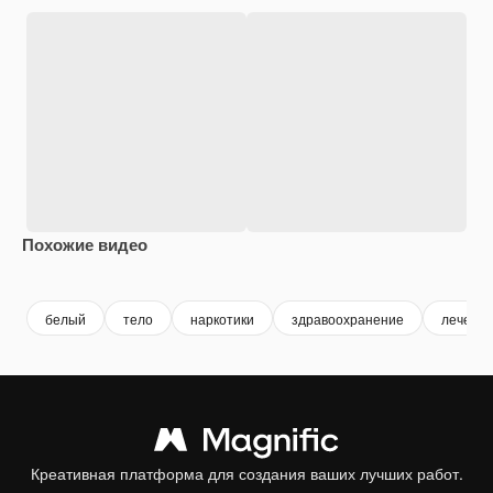
Похожие видео
Premium
Premium
Premium
Premium
Сгенериров
белый
тело
наркотики
здравоохранение
лечени
Креативная платформа для создания ваших лучших работ.