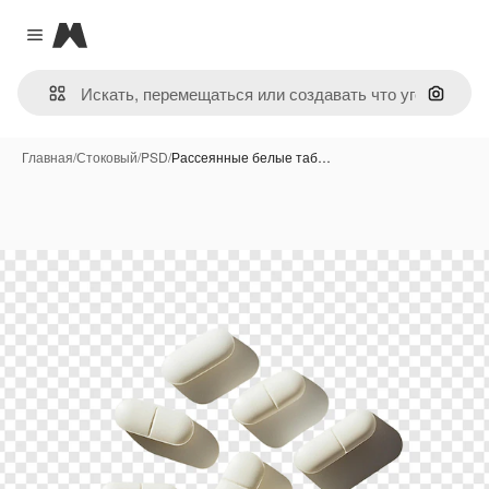
Magnific
Close menu
Поиск 
Главная
/
Стоковый
/
PSD
/
Рассеянные белые таб…