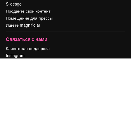
Slidesgo
Продайте свой контент
Помещение для прессы
Ищете magnific.ai
Связаться с нами
Клиентская поддержка
Instagram
YouTube
LinkedIn
TikTok
Discord
X
Reddit
Copyright © 2010-
2026
Freepik Company S.L.U.
Все права защищены
.