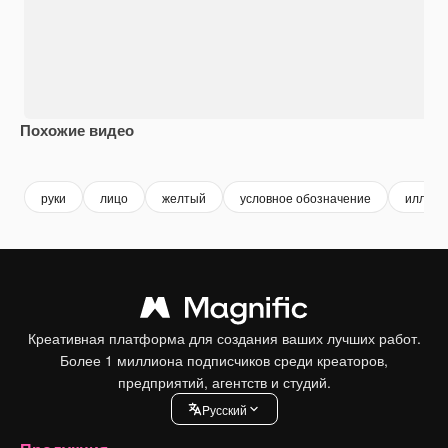
Похожие видео
Premium
Premium
Premium
Premium
Сгенериров
руки
лицо
желтый
условное обозначение
иллюст
Креативная платформа для создания ваших лучших работ.
Более 1 миллиона подписчиков среди креаторов,
предприятий, агентств и студий.
Pусский