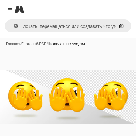
Magnific
Close menu
Поиск 
Главная
/
Стоковый
/
PSD
/
Никаких злых эмоджи …