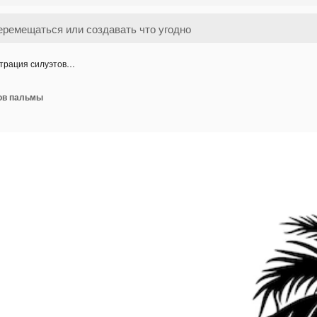
трация силуэтов…
ов пальмы