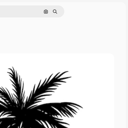
Поиск по изображению
Поиск