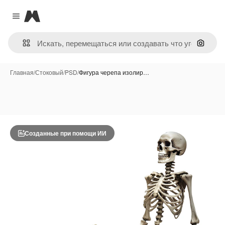
Magnific
Close menu
Поиск 
Главная
/
Стоковый
/
PSD
/
Фигура черепа изолир…
Созданные при помощи ИИ