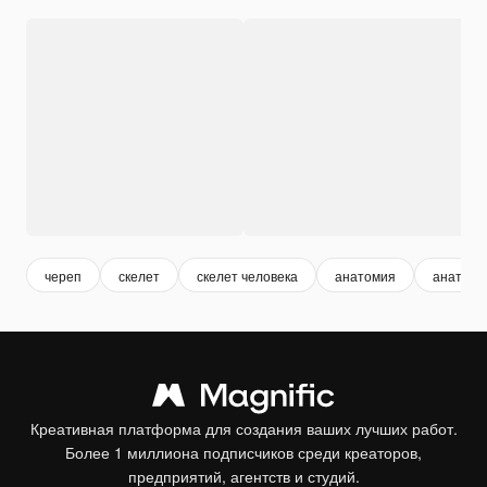
череп
скелет
скелет человека
анатомия
анатоми
Креативная платформа для создания ваших лучших работ.
Более 1 миллиона подписчиков среди креаторов,
предприятий, агентств и студий.