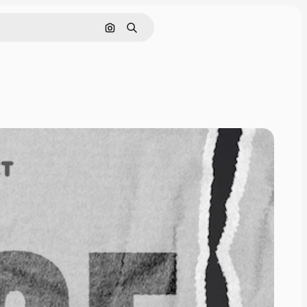
Поиск по изображению
Поиск