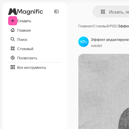
Создать
Главная
/
Стоковый
/
PSD
/
Эффек
Главная
Поиск
Эффект редактируемо
xvector
Стоковый
Посмотреть
Все инструменты