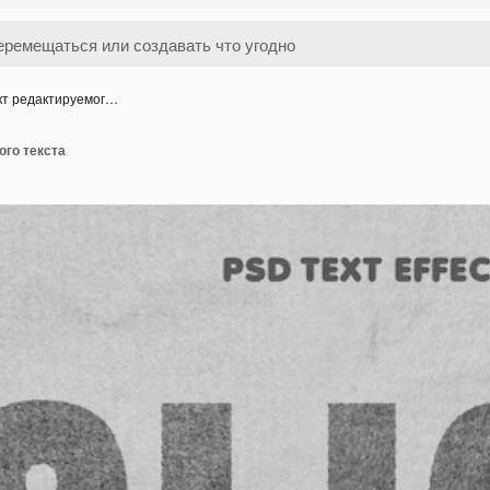
т редактируемог…
го текста