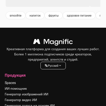
smoothie
напиток
фрукты
здоровое питание
пит
Креативная платформа для создания ваших лучших работ.
Более 1 миллиона подписчиков среди креаторов,
предприятий, агентств и студий.
Pусский
Продукция
Spaces
ИИ-помощник
Генератор изображений ИИ
Генератор видео ИИ
Генератор голоса на основе ИИ