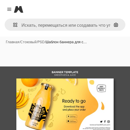
Magnific
Close menu
Поиск 
Главная
/
Стоковый
/
PSD
/
Шаблон баннера для с…