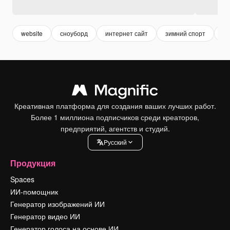
website
сноуборд
интернет сайт
зимний спорт
ве
Креативная платформа для создания ваших лучших работ.
Более 1 миллиона подписчиков среди креаторов,
предприятий, агентств и студий.
Pусский
Продукция
Spaces
ИИ-помощник
Генератор изображений ИИ
Генератор видео ИИ
Генератор голоса на основе ИИ