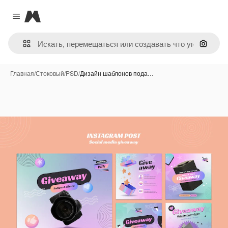
Magnific
Close menu
Поиск 
Главная
/
Стоковый
/
PSD
/
Дизайн шаблонов пода…