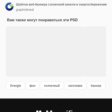
Шаблон веб-баннера солнечной панели и энергосбережения
graphicforest
Вам также могут понравиться эти PSD
Energie
фон
солнечный
заголовок
баннер
ч