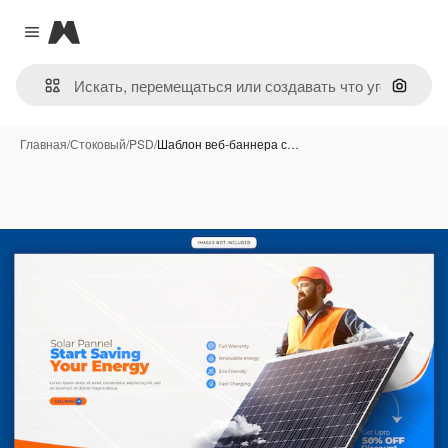
Magnific
Close menu
Поиск 
Главная
/
Стоковый
/
PSD
/
Шаблон веб-баннера с…