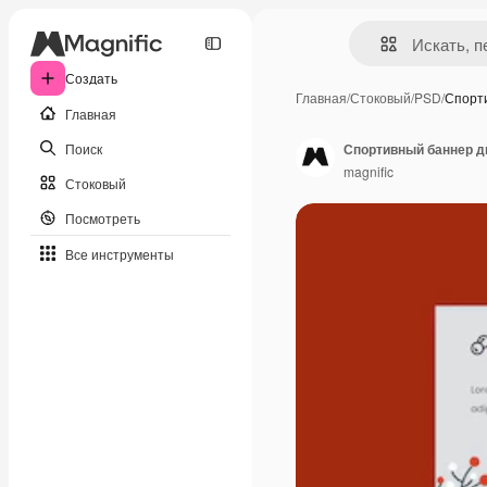
Создать
Главная
/
Стоковый
/
PSD
/
Спорт
Главная
Поиск
Спортивный баннер д
magnific
Стоковый
Посмотреть
Все инструменты