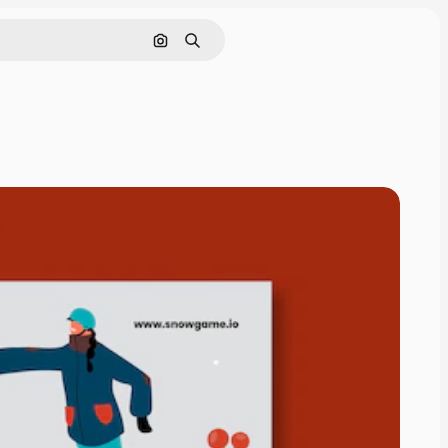
Поиск по изображению
Поиск