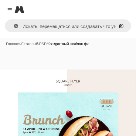
Magnific
Close menu
Поиск 
Главная
/
Стоковый
/
PSD
/
Квадратный шаблон фл…