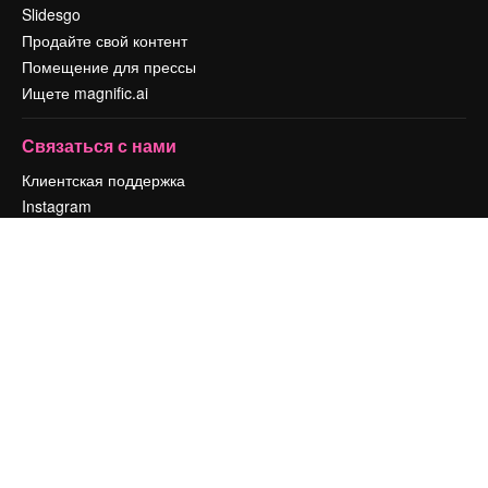
Slidesgo
Продайте свой контент
Помещение для прессы
Ищете magnific.ai
Связаться с нами
Клиентская поддержка
Instagram
YouTube
LinkedIn
TikTok
Discord
X
Reddit
Copyright © 2010-
2026
Freepik Company S.L.U.
Все права защищены
.