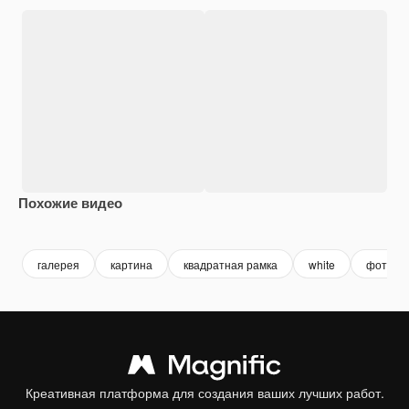
Похожие видео
Premium
Premium
Premium
Premium
галерея
картина
квадратная рамка
white
фото
Креативная платформа для создания ваших лучших работ.