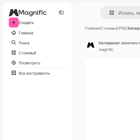
Создать
Главная
/
Стоковый
/
PSD
/
Натюр
Главная
Поиск
Натюрморт золотого 
magnific
Стоковый
Посмотреть
Все инструменты