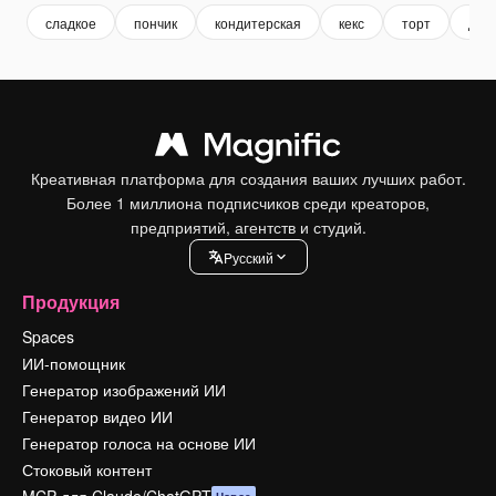
сладкое
пончик
кондитерская
кекс
торт
дес
Креативная платформа для создания ваших лучших работ.
Более 1 миллиона подписчиков среди креаторов,
предприятий, агентств и студий.
Pусский
Продукция
Spaces
ИИ-помощник
Генератор изображений ИИ
Генератор видео ИИ
Генератор голоса на основе ИИ
Стоковый контент