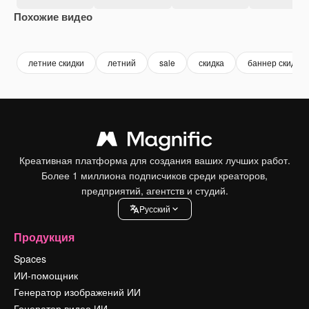
Похожие видео
Premium
Premium
летние скидки
летний
sale
скидка
баннер скидки
Креативная платформа для создания ваших лучших работ.
Более 1 миллиона подписчиков среди креаторов,
предприятий, агентств и студий.
Pусский
Продукция
Spaces
ИИ-помощник
Генератор изображений ИИ
Генератор видео ИИ