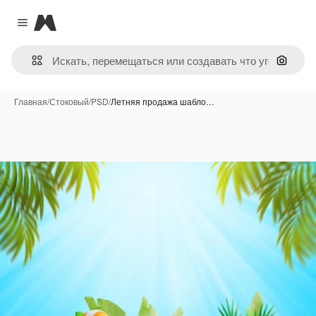
Magnific
Close menu
Поиск 
Главная
/
Стоковый
/
PSD
/
Летняя продажа шабло…