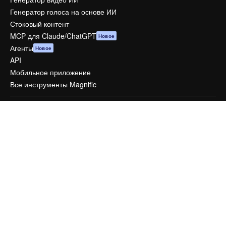
Генератор голоса на основе ИИ
Стоковый контент
MCP для Claude/ChatGPT
Новое
Агенты
Новое
API
Мобильное приложение
Все инструменты Magnific
Начать
Academy
Документация по Пакету ИИ
Служба поддержки
Условия и положения
Политика конфиденциальности
Оригиналы
Новое
Политика файлов cookie
Центр доверия
Партнеры