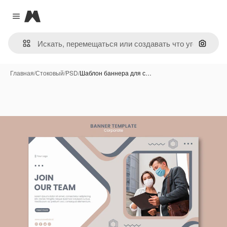
Magnific
Close menu
Поиск 
Главная
/
Стоковый
/
PSD
/
Шаблон баннера для с…