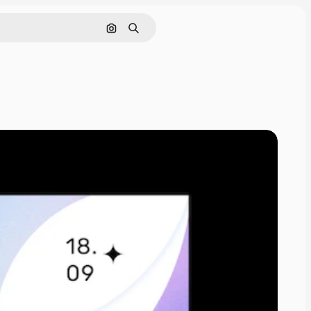
Поиск по изображению
Поиск