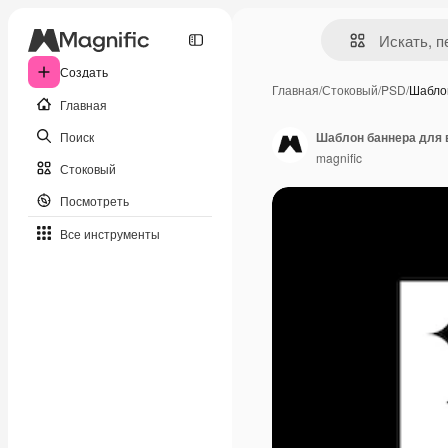
Создать
Главная
/
Стоковый
/
PSD
/
Шабло
Главная
Поиск
Шаблон баннера для в
magnific
Стоковый
Посмотреть
Все инструменты