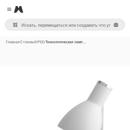
Magnific
Close menu
Поиск 
Главная
/
Стоковый
/
PSD
/
Технологическая ламп…