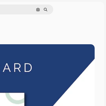
Поиск по изображению
Поиск