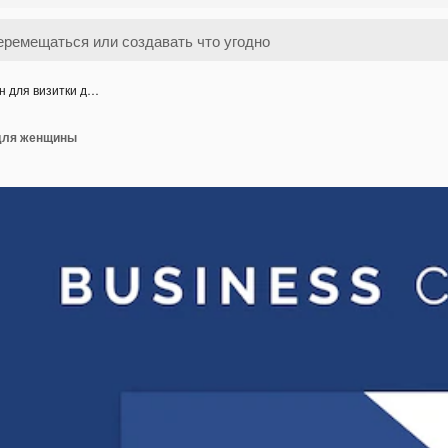
н для визитки д…
 для женщины