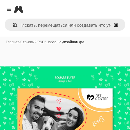
Magnific
Close menu
Поиск 
Главная
/
Стоковый
/
PSD
/
Шаблон с дизайном фл…