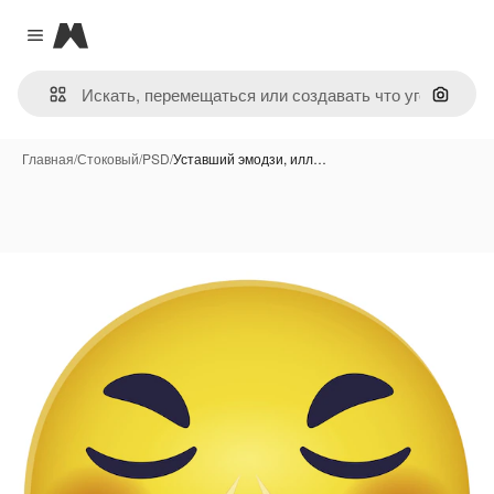
Magnific
Close menu
Поиск 
Главная
/
Стоковый
/
PSD
/
Уставший эмодзи, илл…