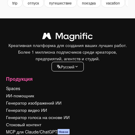
trip
отпуск
путешествие
поездка
vacation
ту
Креативная платформа для создания ваших лучших работ.
Более 1 миллиона подписчиков среди креаторов,
предприятий, агентств и студий.
Pусский
Продукция
Spaces
ИИ-помощник
Генератор изображений ИИ
Генератор видео ИИ
Генератор голоса на основе ИИ
Стоковый контент
MCP для Claude/ChatGPT
Новое