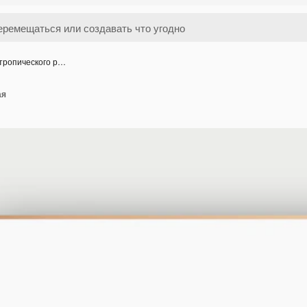
тропического р…
ая