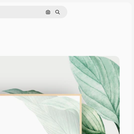
Поиск по изображению
Поиск