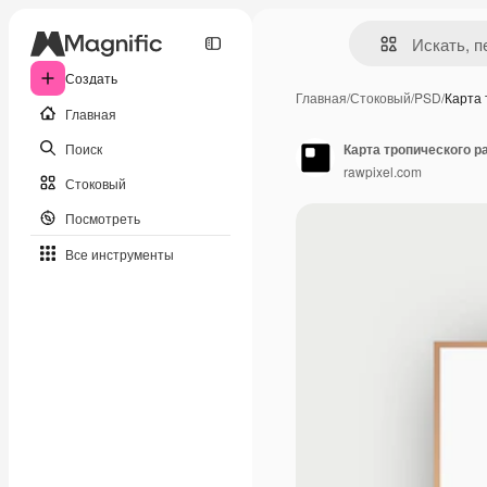
Создать
Главная
/
Стоковый
/
PSD
/
Карта 
Главная
Поиск
Карта тропического р
rawpixel.com
Стоковый
Посмотреть
Все инструменты