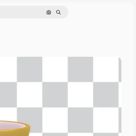
Поиск по изображению
Поиск