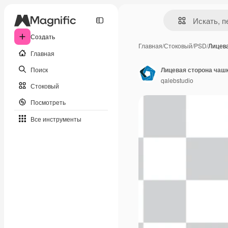
Создать
Главная
/
Стоковый
/
PSD
/
Лицев
Главная
Поиск
Лицевая сторона чашк
qalebstudio
Стоковый
Посмотреть
Все инструменты