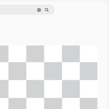
Поиск по изображению
Поиск