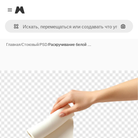
Magnific
Close menu
Поиск 
Главная
/
Стоковый
/
PSD
/
Раскручивание белой …