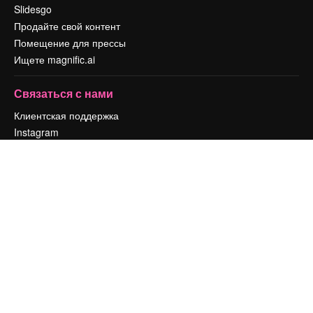
Slidesgo
Продайте свой контент
Помещение для прессы
Ищете magnific.ai
Связаться с нами
Клиентская поддержка
Instagram
YouTube
LinkedIn
TikTok
Discord
X
Reddit
Copyright © 2010-
2026
Freepik Company S.L.U.
Все права защищены
.