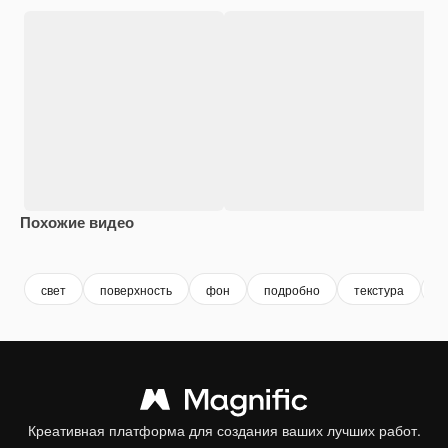
Похожие видео
Premium
Premium
Premium
Premium
свет
поверхность
фон
подробно
текстура
б
Креативная платформа для создания ваших лучших работ.