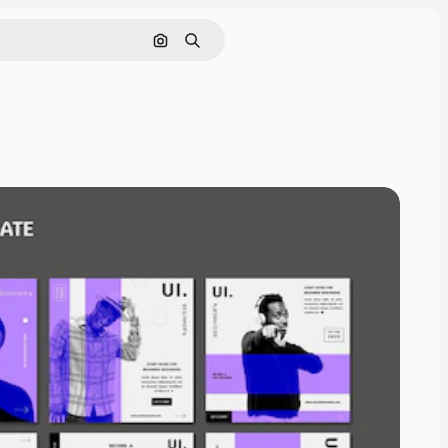
Поиск по изображению
Поиск