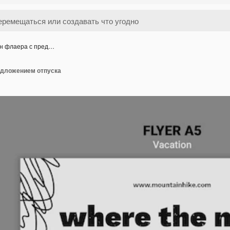
н флаера с пред…
едложением отпуска