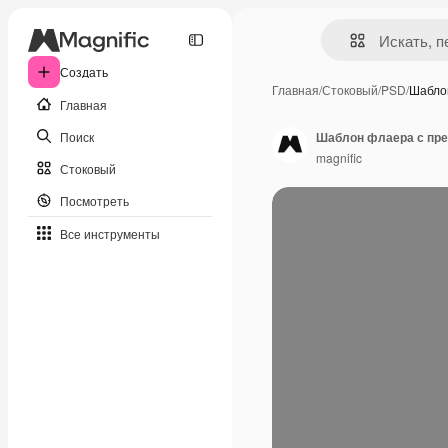
Создать
Главная
/
Стоковый
/
PSD
/
Шабло
Главная
Поиск
Шаблон флаера с пр
magnific
Стоковый
Посмотреть
Все инструменты