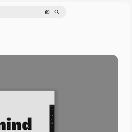
Поиск по изображению
Поиск