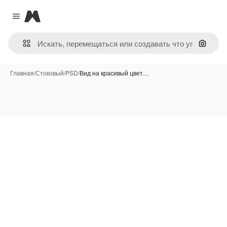
Magnific
Close menu
Поиск 
Главная
/
Стоковый
/
PSD
/
Вид на красивый цвет…